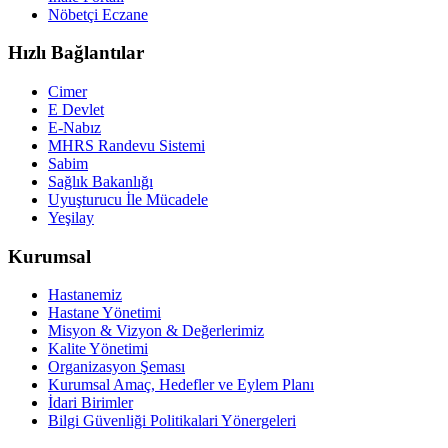
Nöbetçi Eczane
Hızlı Bağlantılar
Cimer
E Devlet
E-Nabız
MHRS Randevu Sistemi
Sabim
Sağlık Bakanlığı
Uyuşturucu İle Mücadele
Yeşilay
Kurumsal
Hastanemiz
Hastane Yönetimi
Misyon & Vizyon & Değerlerimiz
Kalite Yönetimi
Organizasyon Şeması
Kurumsal Amaç, Hedefler ve Eylem Planı
İdari Birimler
Bilgi Güvenliği Politikalari Yönergeleri