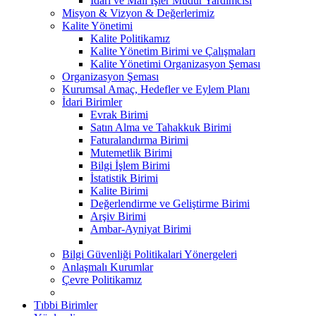
İdari ve Mali İşler Müdür Yardımcısı
Misyon & Vizyon & Değerlerimiz
Kalite Yönetimi
Kalite Politikamız
Kalite Yönetim Birimi ve Çalışmaları
Kalite Yönetimi Organizasyon Şeması
Organizasyon Şeması
Kurumsal Amaç, Hedefler ve Eylem Planı
İdari Birimler
Evrak Birimi
Satın Alma ve Tahakkuk Birimi
Faturalandırma Birimi
Mutemetlik Birimi
Bilgi İşlem Birimi
İstatistik Birimi
Kalite Birimi
Değerlendirme ve Geliştirme Birimi
Arşiv Birimi
Ambar-Ayniyat Birimi
Bilgi Güvenliği Politikalari Yönergeleri
Anlaşmalı Kurumlar
Çevre Politikamız
Tıbbi Birimler