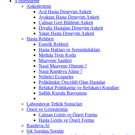
Yönlendirme
Anketlerimiz
Acil Hasta Deneyim Anketi
Ayaktan Hasta Deneyim Anketi
Çalışan Geri Bildirim Anketi
Diyaliz Hastaları Deneyim Anketi
Yatan Hasta Deneyim Anketi
Hasta Rehberi
Engelli Rehberi
Hasta Hakları ve Sorumlulukları
Medula Tesis Kodu
Muayene Saatleri
Nasıl Muayene Olurum ?
Nasıl Randevu Alınır ?
Nöbetçi Eczaneler
Poliklinikte Önceliği Olan Hastalar
Refakat Politikamız ve Refakatçi Kuralları
Sağlık Kurulu Başvurusu
Laboratuvar Tetkik Sonuçları
Öneri ve Görüşleriniz
Çalışan Görüş ve Öneri Formu
Hasta Görüş ve Öneri Formu
Randevu Al
Sık Sorulan Sorular