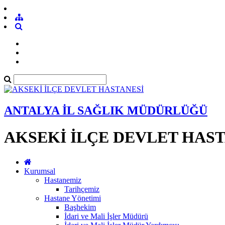
ANTALYA İL SAĞLIK MÜDÜRLÜĞÜ
AKSEKİ İLÇE DEVLET HAS
Kurumsal
Hastanemiz
Tarihçemiz
Hastane Yönetimi
Başhekim
İdari ve Mali İşler Müdürü