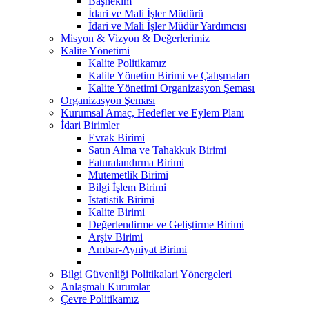
Başhekim
İdari ve Mali İşler Müdürü
İdari ve Mali İşler Müdür Yardımcısı
Misyon & Vizyon & Değerlerimiz
Kalite Yönetimi
Kalite Politikamız
Kalite Yönetim Birimi ve Çalışmaları
Kalite Yönetimi Organizasyon Şeması
Organizasyon Şeması
Kurumsal Amaç, Hedefler ve Eylem Planı
İdari Birimler
Evrak Birimi
Satın Alma ve Tahakkuk Birimi
Faturalandırma Birimi
Mutemetlik Birimi
Bilgi İşlem Birimi
İstatistik Birimi
Kalite Birimi
Değerlendirme ve Geliştirme Birimi
Arşiv Birimi
Ambar-Ayniyat Birimi
Bilgi Güvenliği Politikalari Yönergeleri
Anlaşmalı Kurumlar
Çevre Politikamız