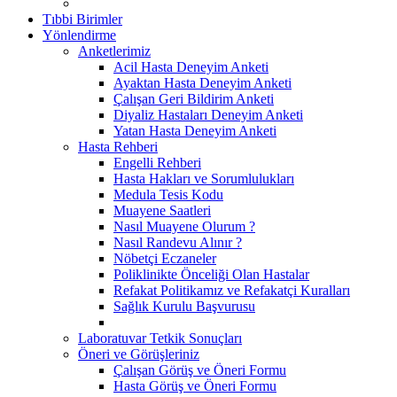
Tıbbi Birimler
Yönlendirme
Anketlerimiz
Acil Hasta Deneyim Anketi
Ayaktan Hasta Deneyim Anketi
Çalışan Geri Bildirim Anketi
Diyaliz Hastaları Deneyim Anketi
Yatan Hasta Deneyim Anketi
Hasta Rehberi
Engelli Rehberi
Hasta Hakları ve Sorumlulukları
Medula Tesis Kodu
Muayene Saatleri
Nasıl Muayene Olurum ?
Nasıl Randevu Alınır ?
Nöbetçi Eczaneler
Poliklinikte Önceliği Olan Hastalar
Refakat Politikamız ve Refakatçi Kuralları
Sağlık Kurulu Başvurusu
Laboratuvar Tetkik Sonuçları
Öneri ve Görüşleriniz
Çalışan Görüş ve Öneri Formu
Hasta Görüş ve Öneri Formu