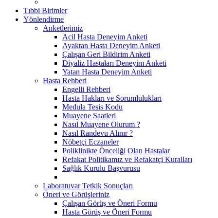
Tıbbi Birimler
Yönlendirme
Anketlerimiz
Acil Hasta Deneyim Anketi
Ayaktan Hasta Deneyim Anketi
Çalışan Geri Bildirim Anketi
Diyaliz Hastaları Deneyim Anketi
Yatan Hasta Deneyim Anketi
Hasta Rehberi
Engelli Rehberi
Hasta Hakları ve Sorumlulukları
Medula Tesis Kodu
Muayene Saatleri
Nasıl Muayene Olurum ?
Nasıl Randevu Alınır ?
Nöbetçi Eczaneler
Poliklinikte Önceliği Olan Hastalar
Refakat Politikamız ve Refakatçi Kuralları
Sağlık Kurulu Başvurusu
Laboratuvar Tetkik Sonuçları
Öneri ve Görüşleriniz
Çalışan Görüş ve Öneri Formu
Hasta Görüş ve Öneri Formu