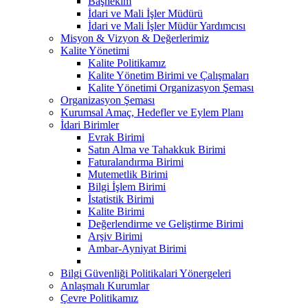
Başhekim
İdari ve Mali İşler Müdürü
İdari ve Mali İşler Müdür Yardımcısı
Misyon & Vizyon & Değerlerimiz
Kalite Yönetimi
Kalite Politikamız
Kalite Yönetim Birimi ve Çalışmaları
Kalite Yönetimi Organizasyon Şeması
Organizasyon Şeması
Kurumsal Amaç, Hedefler ve Eylem Planı
İdari Birimler
Evrak Birimi
Satın Alma ve Tahakkuk Birimi
Faturalandırma Birimi
Mutemetlik Birimi
Bilgi İşlem Birimi
İstatistik Birimi
Kalite Birimi
Değerlendirme ve Geliştirme Birimi
Arşiv Birimi
Ambar-Ayniyat Birimi
Bilgi Güvenliği Politikalari Yönergeleri
Anlaşmalı Kurumlar
Çevre Politikamız