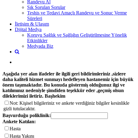
Randevu Al
Sık Sorulan Sorular
Teşhis ve Tedavi Amaçlı Randevu ve Sonuç Verme
Süreleri
İletişim & Ulaşım
Dijital Medya
Koruyu Sağlık ve Sağlığın Geliştirilmesine Yönelik
Etkinlikler
Medyada Biz
Aşağıda yer alan ifadeler ile ilgili geri bildirimleriniz ,sizlere
daha kaliteli hizmet sunmayı hedefleyen hastanemiz için büyük
önem taşımaktadır. Bu konuda göstermiş olduğunuz ilgi ve
katılımınız nedeniyle şimdiden teşekkür eder ,geçmiş olsun
dileklerimizi iletiriz. Başhekim
Not: Kişisel bilgileriniz ve ankete verdiğiniz bilgiler kesinlikle
gizli tutulacaktır.
Başvurduğu poliklinik:
Ankete Katılan:
Hasta
Hasta Yakını