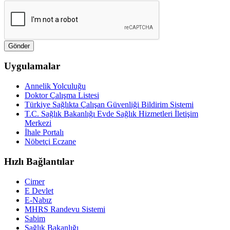
Uygulamalar
Annelik Yolculuğu
Doktor Çalışma Listesi
Türkiye Sağlıkta Çalışan Güvenliği Bildirim Sistemi
T.C. Sağlık Bakanlığı Evde Sağlık Hizmetleri İletişim
Merkezi
İhale Portalı
Nöbetçi Eczane
Hızlı Bağlantılar
Cimer
E Devlet
E-Nabız
MHRS Randevu Sistemi
Sabim
Sağlık Bakanlığı