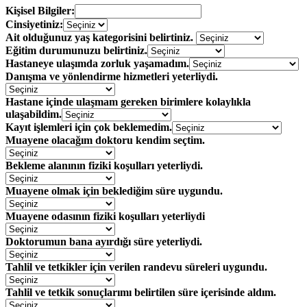
Kişisel Bilgiler:
Cinsiyetiniz:
Ait olduğunuz yaş kategorisini belirtiniz.
Eğitim durumunuzu belirtiniz.
Hastaneye ulaşımda zorluk yaşamadım.
Danışma ve yönlendirme hizmetleri yeterliydi.
Hastane içinde ulaşmam gereken birimlere kolaylıkla
ulaşabildim.
Kayıt işlemleri için çok beklemedim.
Muayene olacağım doktoru kendim seçtim.
Bekleme alanının fiziki koşulları yeterliydi.
Muayene olmak için beklediğim süre uygundu.
Muayene odasının fiziki koşulları yeterliydi
Doktorumun bana ayırdığı süre yeterliydi.
Tahlil ve tetkikler için verilen randevu süreleri uygundu.
Tahlil ve tetkik sonuçlarımı belirtilen süre içerisinde aldım.